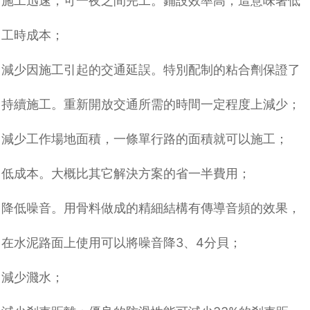
施工迅速，可一夜之間完工。鋪設效率高，這意味著低
瀝青改色路面
彩色路面施工工藝
工時成本；
彩色透水路面
彩色路面價格
SP彩色路面
減少因施工引起的交通延誤。特別配制的粘合劑保證了
夜光彩色路面
水性聚氨酯路面
透水混凝土路面
持續施工。重新開放交通所需的時間一定程度上
減少；
彩色瀝青改色路面
透水膠粘石路面
減少工作場地面積，一條單行路的面積就可以施工；
低成本。大概比其它解決方案的省一半費用；
降低噪音。用骨料做成的精細結構有傳導音頻的效果，
在水泥路面上使用可以將噪音降
3
、
4
分貝；
減少濺水；