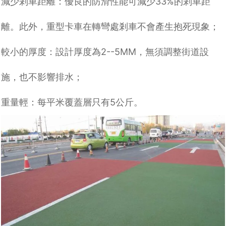
減少剎車距離：優良的防滑性能可減少
33%
的剎車距
離。此外，重型卡車在轉彎處剎車不會產生抱死現象；
較小的厚度：設計厚度為
2--5MM
，無
須調整
街道設
施，也不影響排水；
重量輕：
每平米覆蓋層只有
5
公斤
。