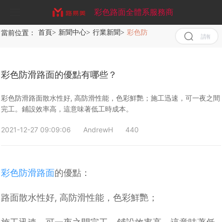
彩色路面全體系服務商
當前位置：
首頁
>
新聞中心
>
行業新聞
>
彩色防滑路面的優點有哪些？
首頁
清空
記錄
歷史
關于我們
記錄
彩色防滑路面的優點有哪些？
取消
服務業務
企業文化
清空
彩色防滑路面散水性好, 高防滑性能，色彩鮮艷；施工迅速，可一夜之間
記錄
完工。鋪設效率高，這意味著低工時成本。
歷史
案例展示
彩色防滑路面
記錄
2021-12-27 09:09:06
AndrewH
440
新聞中心
MMA彩色路面
彩色路面工程案例
彩色陶瓷顆粒路面
聯系我們
彩色陶瓷顆粒防滑路面
彩色路面施工方案
公司新聞
彩色氟硅石路面
彩色防滑路面
的優點：
聚合物現澆金剛盲道
行業新聞
路面散水性好
,
高防滑性能，色彩鮮艷；
水性EAU丙烯酸彩色路面
彩色路面常見問題