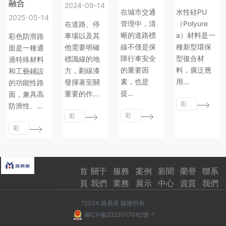
融合
2024-09-14
在城市交通
水性硅PU
2025-05-14
管理中，清
（Polyure
在道路、停
晰的道路標
a）材料是一
車場以及其
彩色防滑路
線不僅是保
種新型環保
他需要明確
面是一種通
障行車安全
型復合材
標識線的地
過特殊材料
的重要因
料，廣泛應
方，劃線漆
和工藝鋪設
素，也是
用...
發揮著至關
的功能性路
提...
重要的作...
面，兼具高
彩
防滑性、...
彩
彩
色
色
彩
色
路
路
色
路
面
面
路
面
常
常
面
常
見
首
關于
服務
案例
新聞
榮譽
聯系
見
常
見
問
頁
我們
業務
展示
中心
資質
我們
問
見
問
題
題
問
題
?2024 路易美 版權所有
題
湘ICP備2023017062號-1