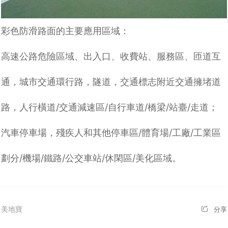
彩色防滑路面的
主要應用區域：
高速公路危險區域、出入口、收費站、服務區、匝道互
通，城市交通環行路，隧道，交通標志附近交通擁堵道
路，人行橫道
/
交通減速區
/
自行車道
/
橋梁
/
站臺
/
走道；
汽車停車場，殘疾人和其他停車區
/
體育場
/
工廠
/
工業區
劃分
/
機場
/
鐵路
/
公交車站
/
休閑區
/
美化區域。
美地寶
分享