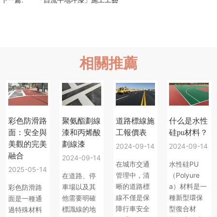
相關推薦
彩色防滑路
聚氨酯劃線
道路標線施
什么是水性
面：安全與
漆和丙烯酸
工報價表
硅pu材料？
美觀的完美
劃線漆
2024-09-14
2024-09-14
融合
2024-09-14
在城市交通
水性硅PU
2025-05-14
管理中，清
（Polyure
在道路、停
晰的道路標
a）材料是一
車場以及其
彩色防滑路
線不僅是保
種新型環保
他需要明確
面是一種通
障行車安全
型復合材
標識線的地
過特殊材料