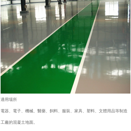
瀝青改色路面
彩色路面施工工藝
彩色透水路面
彩色路面價格
SP彩色路面
夜光彩色路面
水性聚氨酯路面
透水混凝土路面
彩色瀝青改色路面
透水膠粘石路面
適用場所
電器、電子、機械、醫藥、飼料、服裝、家具、塑料、文體用品等制造
工廠的混凝土地面。