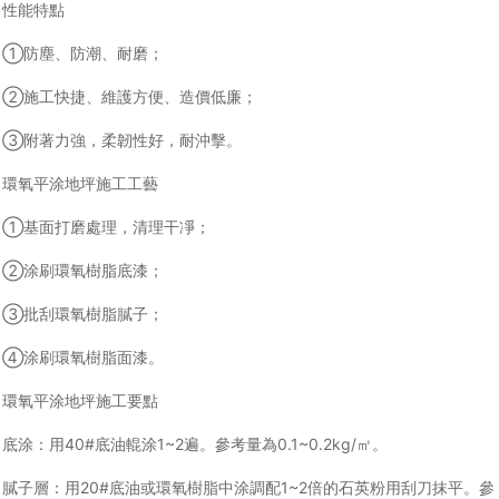
性能特點
①防塵、防潮、耐磨；
②施工快捷、維護方便、造價低廉；
③附著力強，柔韌性好，耐沖擊。
環氧平涂地坪施工工藝
①基面打磨處理，清理干凈；
②涂刷環氧樹脂底漆；
③批刮環氧樹脂膩子；
④涂刷環氧樹脂面漆。
環氧平涂地坪施工要點
底涂：用40#底油輥涂1~2遍。參考量為0.1~0.2kg/㎡。
膩子層：用20#底油或環氧樹脂中涂調配1~2倍的石英粉用刮刀抹平。參