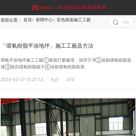
彩色路面全體系服務商
當前位置：
首頁
>
新聞中心
>
彩色路面施工工藝
>
「環氧樹脂平涂地坪
首頁
清空
記錄
歷史
關于我們
記錄
「環氧樹脂平涂地坪」施工工藝及方法
取消
服務業務
企業文化
清空
環氧平涂地坪施工工藝①基面打磨處理，清理干凈②涂刷環氧樹脂底
記錄
漆③批刮環氧樹脂膩子④涂刷環氧樹脂面漆。
歷史
案例展示
彩色防滑路面
記錄
2023-03-27 15:27:12
九介
370
新聞中心
MMA彩色路面
彩色路面工程案例
彩色陶瓷顆粒路面
聯系我們
彩色陶瓷顆粒防滑路面
彩色路面施工方案
公司新聞
彩色氟硅石路面
聚合物現澆金剛盲道
行業新聞
水性EAU丙烯酸彩色路面
彩色路面常見問題