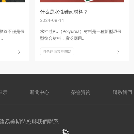
什么是水性硅pu材料？
2024-09-14
標線不僅是保
水性硅PU（Polyurea）材料是一種新型環保
.
型復合材料，廣泛應用...
彩色路面常見問題
展示
新聞中心
榮譽資質
聯系我們
路易美期待您與我們聯系