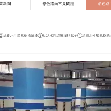
業新聞
彩色路面常見問題
彩色路
凈②涂刷水性環氧樹脂底漆③批刮水性環氧樹脂膩子④涂刷水性環氧樹脂