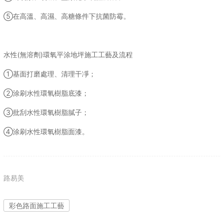
⑤在高溫、高濕、高糖條件下抗菌防霉。
水性(無溶劑)環氧平涂地坪施工工藝及流程
①基面打磨處理、清理干凈；
②涂刷水性環氧樹脂底漆；
③批刮水性環氧樹脂膩子；
④涂刷水性環氧樹脂面漆。
路易美
彩色路面施工工藝