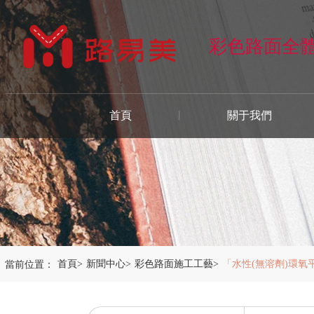
彩色路面全
首頁
關于我們
當前位置：
首頁
>
新聞中心
>
彩色路面施工工藝
>
「水性(無溶劑)環氧平