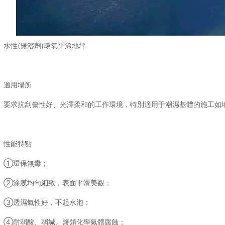
水性(無溶劑)環氧平涂地坪
適用場所
要求抗刮傷性好、光澤柔和的工作環境，特別適用于潮濕基體的施工如
性能特點
①環保無毒；
②涂膜均勻細致，表面平滑美觀；
③透濕氣性好，不起水泡；
④耐弱酸、弱堿、鹽類化學氣體腐蝕；