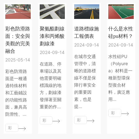
彩色防滑路
聚氨酯劃線
道路標線施
什么是水性
面：安全與
漆和丙烯酸
工報價表
硅pu材料？
美觀的完美
劃線漆
2024-09-14
2024-09-14
融合
2024-09-14
在城市交通
水性硅PU
2025-05-14
管理中，清
（Polyure
在道路、停
晰的道路標
a）材料是一
車場以及其
彩色防滑路
線不僅是保
種新型環保
他需要明確
面是一種通
障行車安全
型復合材
標識線的地
過特殊材料
的重要因
料，廣泛應
方，劃線漆
和工藝鋪設
素，也是
用...
發揮著至關
的功能性路
提...
重要的作...
面，兼具高
彩
防滑性、...
彩
彩
色
色
彩
色
路
路
色
路
面