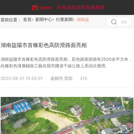
彩色路面全體系服務商
當前位置：
首頁
>
新聞中心
>
行業新聞
>
湖南益陽市首條彩色高防滑路
首頁
清空
記錄
歷史
關于我們
記錄
湖南益陽市首條彩色高防滑路面亮相
取消
服務業務
企業文化
清空
湖南益陽市首條彩色高防滑路面亮相，彩色路面面積有2500余平方米，
記錄
此種彩色薄層鋪裝工藝在我市國省干線公路上系頭次應用。
歷史
案例展示
彩色防滑路面
記錄
2023-08-21 15:55:01
盧鵬翔 賈闖
315
新聞中心
MMA彩色路面
彩色路面工程案例
彩色陶瓷顆粒路面
聯系我們
彩色陶瓷顆粒防滑路面
彩色路面施工方案
公司新聞
彩色氟硅石路面
聚合物現澆金剛盲道
行業新聞
水性EAU丙烯酸彩色路面
彩色路面常見問題