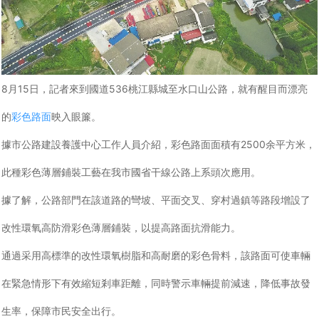
瀝青改色路面
彩色路面施工工藝
彩色透水路面
彩色路面價格
SP彩色路面
8月15日，記者來到國道536桃江縣城至水口山公路，就有醒目而漂亮
夜光彩色路面
水性聚氨酯路面
透水混凝土路面
的
彩色路面
映入眼簾。
彩色瀝青改色路面
透水膠粘石路面
據市公路建設養護中心工作人員介紹，彩色路面面積有2500余平方米，
此種彩色薄層鋪裝工藝在我市國省干線公路上系頭次應用。
據了解，公路部門在該道路的彎坡、平面交叉、穿村過鎮等路段增設了
改性環氧高防滑彩色薄層鋪裝，以提高路面抗滑能力。
通過采用高標準的改性環氧樹脂和高耐磨的彩色骨料，該路面可使車輛
在緊急情形下有效縮短剎車距離，同時警示車輛提前減速，降低事故發
生率，保障市民安全出行。