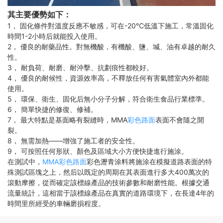
其主要優勢如下：
1， 固化條件對溫度反應不敏感，可在-20℃低溫下施工，常溫固化
時間1-2小時后就能投入使用。
2， 優良的耐藥品性。對無機酸，有機酸、鹽、堿、油有卓越的耐久
性。
3， 耐負荷、耐磨、耐沖擊、抗劃痕性都較好。
4， 優良的耐候性，資源效率高，不釋放任何有害氣體室內外都能
使用。
5， 環保、衛生、固化后無小分子分解，符合衛生食品行業標準。
6， 簡單快捷的修復、修補。
7， 最大特點是基面略有裂縫時，MMA
彩色路面
表面不會隨之開
裂。
8， 無需加熱——增強了施工者的安全性。
9， 可按照任何形狀、顏色及區域大小方便快捷進行施涂。
在測試中，
MMA彩色路面
彩色瀝青涂料將施涂在模擬道路表面的特
殊測試區塊之上，然后以既定的周期在其表面進行多大400萬次的
滾動摩擦，從而確定該標線產品的技術參數和耐磨性能。根據交通
流量統計，這相當于該標線產品在真實的道路環境下，在長達4年的
時間里所經受的車輛磨損程度。