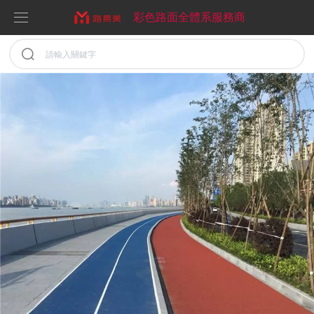
彩色路面全體系服務商
取消
首頁
關于我們
服務業務
企業文化
案例展示
彩色防滑路面
新聞中心
MMA彩色路面
彩色路面工程案例
彩色陶瓷顆粒路面
聯系我們
彩色陶瓷顆粒防滑路面
彩色路面施工方案
公司新聞
彩色氟硅石路面
聚合物現澆金剛盲道
行業新聞
水性EAU丙烯酸彩色路面
彩色路面常見問題