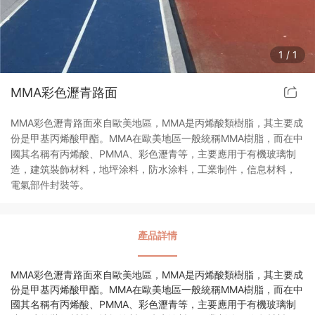
瀝青改色路面
彩色路面施工工藝
1
/
1
彩色透水路面
彩色路面價格
SP彩色路面
MMA彩色瀝青路面
夜光彩色路面
水性聚氨酯路面
透水混凝土路面
MMA彩色瀝青路面來自歐美地區，MMA是丙烯酸類樹脂，其主要成
彩色瀝青改色路面
透水膠粘石路面
份是甲基丙烯酸甲酯。MMA在歐美地區一般統稱MMA樹脂，而在中
國其名稱有丙烯酸、PMMA、彩色瀝青等，主要應用于有機玻璃制
造，建筑裝飾材料，地坪涂料，防水涂料，工業制件，信息材料，
電氣部件封裝等。
產品詳情
MMA彩色瀝青路面來自歐美地區，MMA是丙烯酸類樹脂，其主要成
份是甲基丙烯酸甲酯。MMA在歐美地區一般統稱MMA樹脂，而在中
國其名稱有丙烯酸、PMMA、彩色瀝青等，主要應用于有機玻璃制